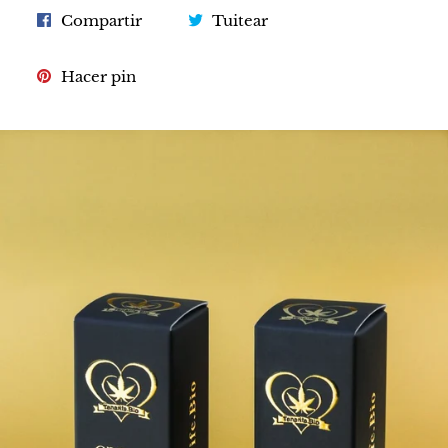
Compartir
Tuitear
Compartir
Tuitear
en
en
Facebook
Twitter
Pinear
Hacer pin
en
Pinterest