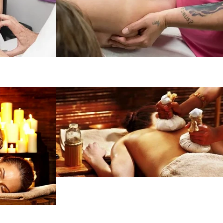
de
Precio
habitual