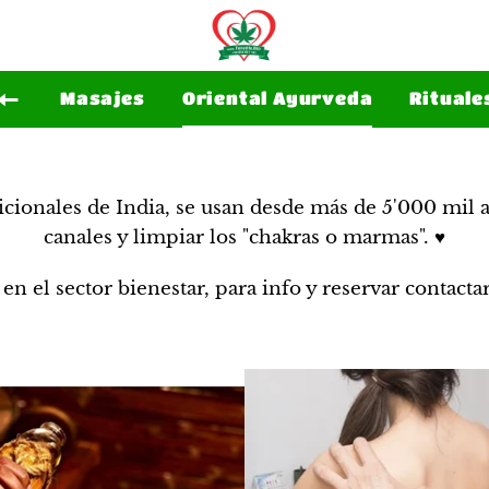
Masajes
Oriental Ayurveda
Rituale
Volver al sitio de navegación
dicionales de India, se usan desde más de 5'000 mil a
canales y limpiar los "chakras o marmas". ♥️
 en el sector bienestar, para info y reservar conta