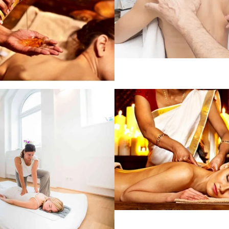
de
de
Precio
habitual
de