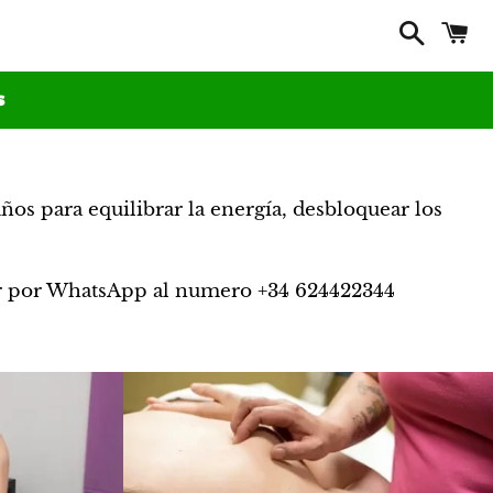
Buscar
C
s
ños para equilibrar la energía, desbloquear los
ctar por WhatsApp al numero +34 624422344