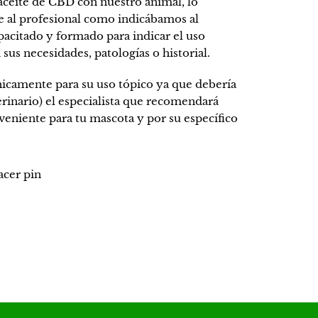
 aceite de CBD con nuestro animal, lo
e al profesional como indicábamos al
pacitado y formado para indicar el uso
sus necesidades, patologías o historial.
icamente para su uso tópico ya que debería
terinario) el especialista que recomendará
nveniente para tu mascota y por su específico
Pinear
cer pin
en
Pinterest