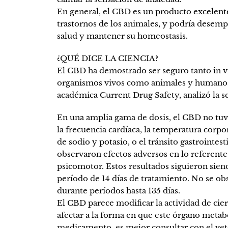
En general, el CBD es un producto excelente
trastornos de los animales, y podría desem
salud y mantener su homeostasis.
¿QUÉ DICE LA CIENCIA?
El CBD ha demostrado ser seguro tanto in vit
organismos vivos como animales y humanos).
académica Current Drug Safety, analizó la s
En una amplia gama de dosis, el CBD no tuv
la frecuencia cardíaca, la temperatura corpora
de sodio y potasio, o el tránsito gastrointes
observaron efectos adversos en lo referente 
psicomotor. Estos resultados siguieron sie
período de 14 días de tratamiento. No se ob
durante períodos hasta 135 días.
El CBD parece modificar la actividad de cier
afectar a la forma en que este órgano metabo
medicamento, es mejor consultar con el vet