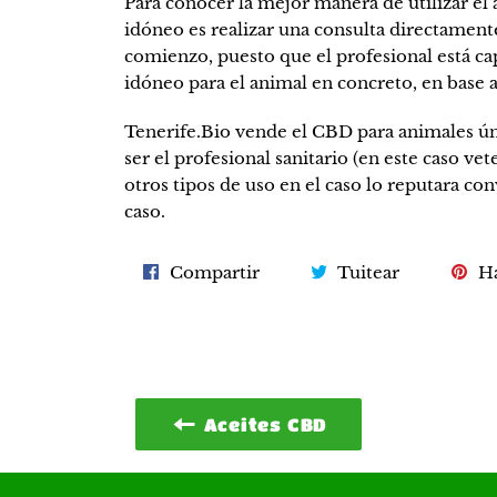
Para conocer la mejor manera de utilizar el
idóneo es realizar una consulta directament
comienzo, puesto que el profesional está ca
idóneo para el animal en concreto, en base a 
Tenerife.Bio vende el CBD para animales ún
ser el profesional sanitario (en este caso ve
otros tipos de uso en el caso lo reputara co
caso.
Compartir
Tuitear
Compartir
Tuitear
Ha
en
en
Facebook
Twitter
Aceites CBD