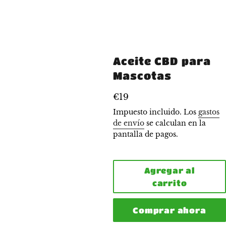
Aceite CBD para
Mascotas
Precio
€19
habitual
Impuesto incluido. Los
gastos
de envío
se calculan en la
pantalla de pagos.
Agregar al
carrito
Comprar ahora