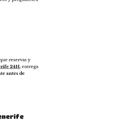
 que reservas y
erife 24H
,
entrega
te antes de
enerife