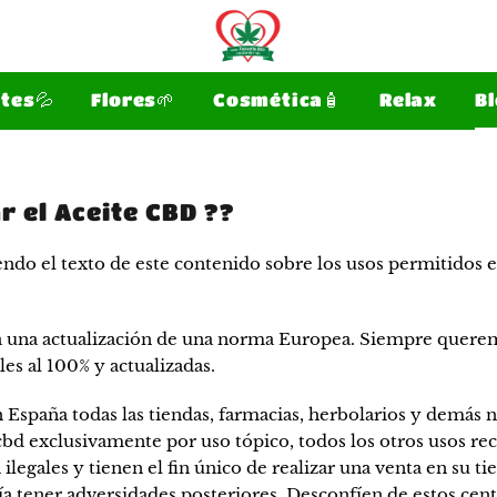
ites💦
Flores🌱
Cosmética🧴
Relax
Bl
Bio
r el Aceite CBD ??
iendo el texto de este contenido sobre los usos permitidos 
a una actualización de una norma Europea. Siempre quere
es al 100% y actualizadas.
España todas las tiendas, farmacias, herbolarios y demás 
 cbd exclusivamente por uso tópico, todos los otros usos 
ilegales y tienen el fin único de realizar una venta en su ti
ía tener adversidades posteriores. Desconfíen de estos cen