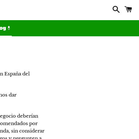
Search
C
og💊
en España del
mos dar
negocio deberían
recomendados por
enda, sin considerar
tros y pregunten a