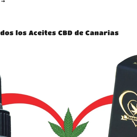
E
dos los Aceites CBD de Canarias