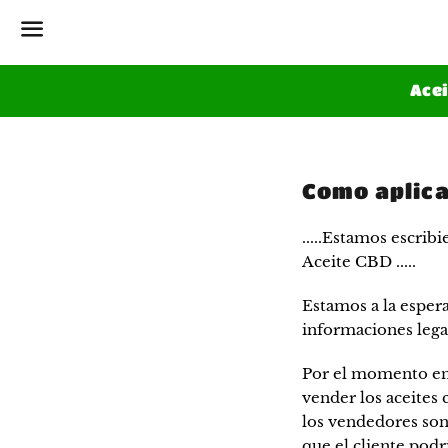
Menu
Ace
Tenerife.
Como aplica
Blog
.....Estamos escrib
Aceite CBD .....
Estamos a la esper
informaciones legal
Por el momento en 
vender los aceites
los vendedores son 
que el cliente podr